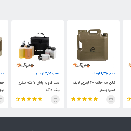
000
2,180,000
1,290,000
تومان
تومان
گالن سه حالته 20 لیتری لایف
ست ادویه پاش 7 تکه سفری
جعب
کمپ یشمی
بلک داگ
نیچ