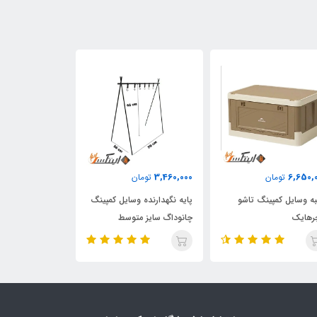
540,000
3,460,000
6,650,
تومان
تومان
تومان
ه وسایل کمپینگ تاشو
پایه نگهدارنده وسایل کمپینگ
گیره ماهی تابه آ
رهایک
چانوداگ سایز متوسط
ماونتین هایکر