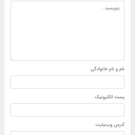
توجه افراد علاقه مند به کمپینگ می باشد.
برای خرید کیسه خواب پنبه ای نیچرهایک 13- درجه مدل
MT300 با ارزان ترین قیمت به سایت
اینتکس ایران
مراجعه
نمایید. هم چنین می توانید این محصول را به صورت
حضوری از طریق فروشگاه اینتکس ایران تهیه کنید.
نام و نام خانوادگی
پست الکترونیک
آدرس وب‌سایت