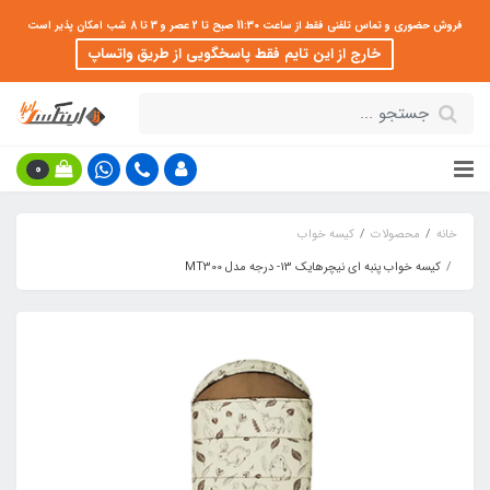
فروش حضوری و تماس تلفنی فقط از ساعت 11:30 صبح تا 2 عصر و 3 تا 8 شب امکان پذیر است
خارج از این تایم فقط پاسخگویی از طریق واتساپ
0
خانه
محصولات
کیسه خواب
کیسه خواب پنبه ای نیچرهایک 13- درجه مدل MT300