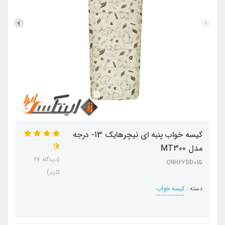
کیسه خواب پنبه ای نیچرهایک 13- درجه
مدل MT300
(دیدگاه 27
CNH22SD015
کاربر)
دسته :
کیسه خواب