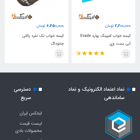
6,450,000
2,200,000
تومان
تومان
کیسه خواب کمپینگ بهاره Evade
کیسه خواب تک نفره پاکتی
آبی بست وی
چانوداگ
نماد اعتماد الکترونیک و نماد
دسترسی
ساماندهی
سریع
اینتکس ایران
لیست قیمت
محصولات بادی