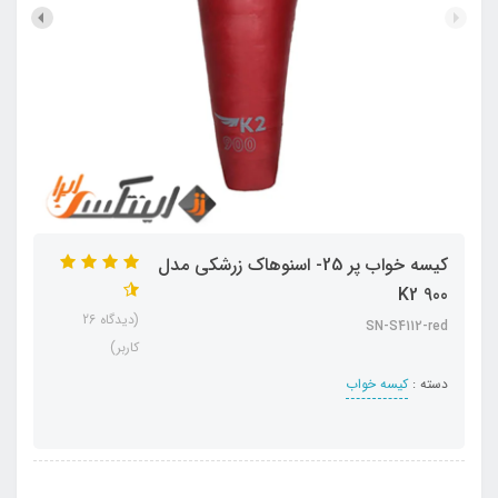
کیسه خواب پر 25- اسنوهاک زرشکی مدل
K2 900
(دیدگاه 26
SN-S4112-red
کاربر)
دسته :
کیسه خواب