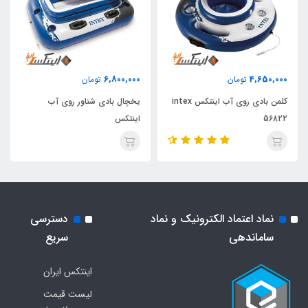
6,800,000
4,650,000
تومان
تومان
کلمن بادی روی آب اینتکس intex
یخچال بادی شناور روی آب
56822
اینتکس
نماد اعتماد الکترونیک و نماد
دسترسی
ساماندهی
سریع
اینتکس ایران
لیست قیمت