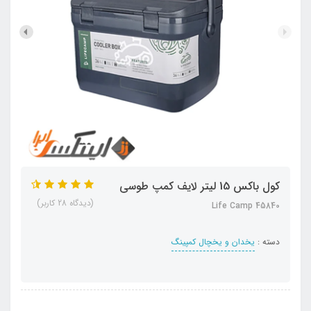
کول باکس 15 لیتر لایف کمپ طوسی
(دیدگاه 28 کاربر)
Life Camp 45840
دسته :
یخدان و یخچال کمپینگ