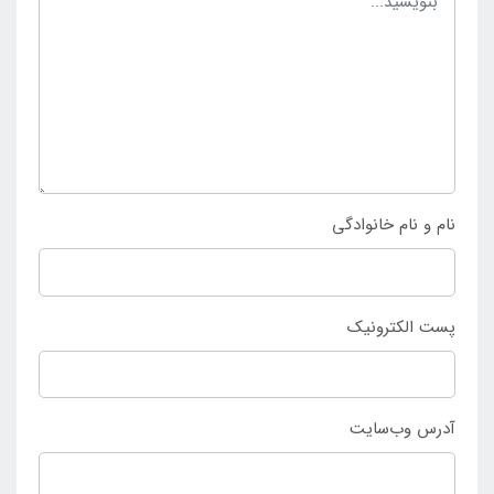
داشتن تمامی لوازم مورد نیاز خود داشته باشند و از آن لذت
ببرند. وجود رنگبندی متنوع در این کوله پشتی نیز به نوبه
خود مزیت به حساب می آید که افراد می توانند رنگ
محصول را متناسب با سلیقه خود انتخاب نمایند. چنانچه
تمایل به خرید کوله پشتی کوهنوردی 35+5 لیتری deuter
خردلی دارید به
فروشگاه اینتکس ایران
مراجعه نمایید.
نام و نام خانوادگی
پست الکترونیک
آدرس وب‌سایت