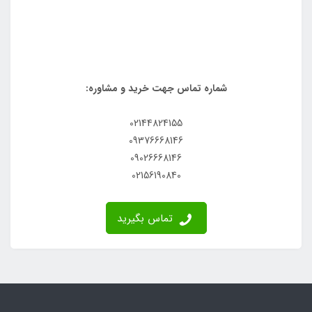
شماره تماس جهت خرید و مشاوره:
02144824155
09376668146
09026668146
02156190840
تماس بگیرید