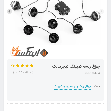
چراغ ریسه کمپینگ نیچرهایک
(دیدگاه 50 کاربر)
NH21ZM001
دسته :
چراغ روشنایی سفری و کمپینگ