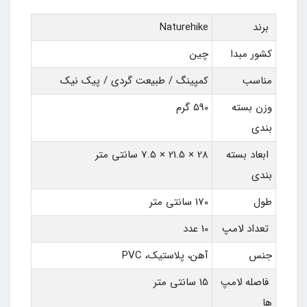
برند
Naturehike
کشور مبدا
چین
مناسب
کمپینگ / طبیعت گردی / پیک نیک
وزن بسته
590 گرم
بندی
ابعاد بسته
28 × 21.5 × 7.5 سانتی متر
بندی
طول
170 سانتی متر
تعداد لامپ
10 عدد
جنس
آهن، پلاستیک، PVC
فاصله لامپ
15 سانتی متر
ها