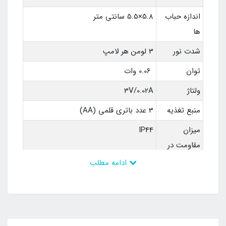
اندازه حباب
5.8×5.5 سانتی متر
ها
شدت نور
3 لومن هر لامپ
توان
0.06 وات
ولتاژ
3V/0.02A
منبع تغذیه
3 عدد باتری قلمی (AA)
میزان
IP44
مقاومت در
برابر نفوذ آب
ادامه مطلب