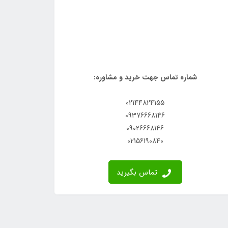
شماره تماس جهت خرید و مشاوره:
02144824155
09376668146
09026668146
02156190840
تماس بگیرید