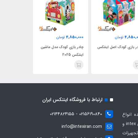
4,850,000
4,850,000
4,850,
تومان
تومان
توما
ر بازی کودک اصل اینتکس
چادر بازی کودک مدل ماشین
چادر بازی کودک 
اینتکس 2025
ارتباط با فروشگاه اینتکس ایران
02156190840 - 02144824155
ه انواع
محصولات بادی و تفریحی برندهای intex و
info@intexiran.com
جهیزات