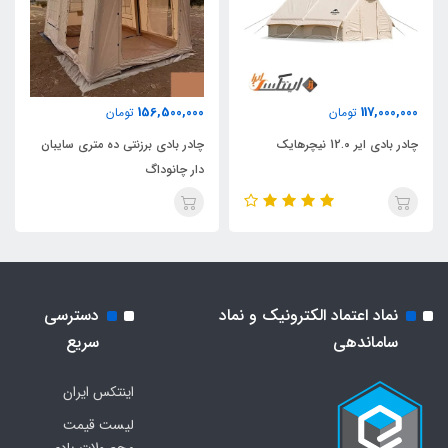
156,500,000
117,000,000
تومان
تومان
چادر بادی ایر 12.0 نیچرهایک
چادر بادی برزنتی ده متری سایبان
دار چانوداگ
نماد اعتماد الکترونیک و نماد
دسترسی
ساماندهی
سریع
اینتکس ایران
لیست قیمت