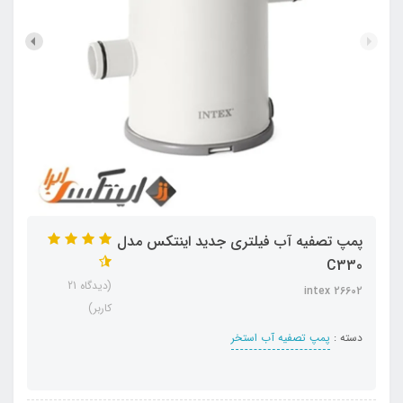
پمپ تصفیه آب فیلتری جدید اینتکس مدل
C330
(دیدگاه 21
intex 26602
کاربر)
دسته :
پمپ تصفیه آب استخر