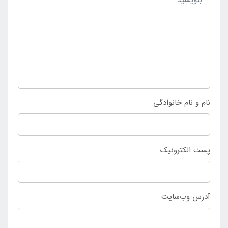
مقاومت داشته باشد که در نتیجه مزیتی مهم برای حمل
آسان این محصول است تا بتوان در کمپینگ و کوهنوردی و
سایر مسافرت ها از آن استفاده کرد و بهره برداری نمود.
کسانی که همواره به دنبال خرید پتو مسافرتی صورتی هپی
کمپ می باشند می توانند با مراجعه به
فروشگاه مرکزی
اینتکس ایران
خرید خود را نهایی سازند.
نام و نام خانوادگی
پست الکترونیک
آدرس وب‌سایت