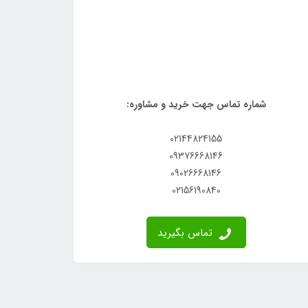
شماره تماس جهت خرید و مشاوره:
02144824155
09376668146
09026668146
02156190840
تماس بگیرید