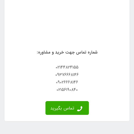
شماره تماس جهت خرید و مشاوره:
02144824155
09376668146
09026668146
02156190840
تماس بگیرید