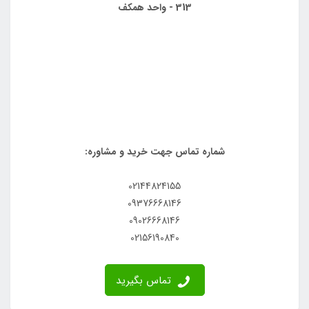
313 - واحد همکف
شماره تماس جهت خرید و مشاوره:
02144824155
09376668146
09026668146
02156190840
تماس بگیرید