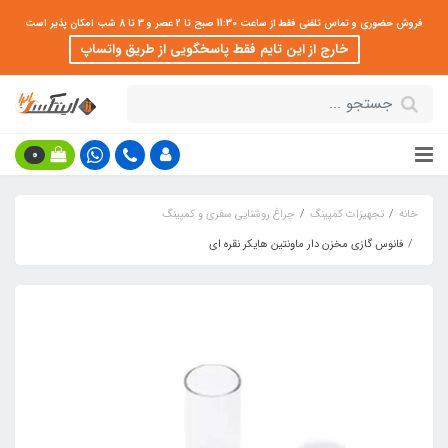
فروش حضوری و تماس تلفنی فقط از ساعت 11:30 صبح تا 2 عصر و 3 تا 8 شب امکان پذیر است
خارج از این تایم فقط پاسخگویی از طریق واتساپ
0
خانه
تجهیزات کمپینگ
چراغ روشنایی سفری و کمپینگ
فانوس گازی مخزن دار ماونتین هایکر نقره ای