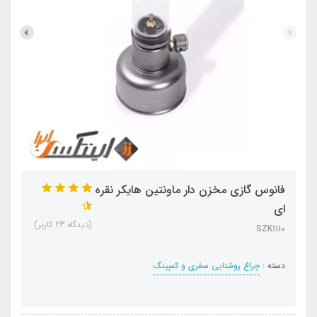
فانوس گازی مخزن دار ماونتین هایکر نقره
ای
(دیدگاه 23 کاربر)
SZK1110
دسته :
چراغ روشنایی سفری و کمپینگ