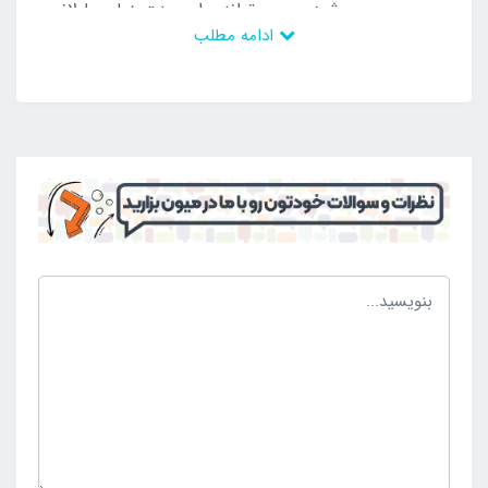
پیچی پر می شود و می تواند برای مدت زمان طولانی
ادامه مطلب
روشن بماند. در واقع به این طریق تامین انرژی می گردد تا
در نهایت بتوان از آن استفاده آسان کرد و با تمامی شدن
گاز موجود در مخزن مجدد آن را پر کرد. به این ترتیب
امکان استفاده آسان را دارد و می توان از آن نهایت بهره
برداری های لازم را به عمل آورد. فانوس مد نظر دارای
شیشه مقاوم و محکم نیز می باشد که در برابر حرارت نشکن
می باشد و می تواند ظاهر محصول را هر چه بیش تر شبیه
به فانوس های قدیمی کند تا مشابه با آن ها شود. این
محصول می تواند با داشتن ابعاد کمجا به راحتی حمل و جا
به جا شود و در موقعیت های مختلف استفاده شود. از این
رو برای استفاده در کمپینگ و کوهنوردی در نظر گرفته می
شود و کاربرد دارد. کسانی که قصد خرید فانوس گازی مخزن
دار ماونتین هایکر نقره ای را دارند می توانند از طریق
مراجعه به
فروشگاه اینتکس ایران
خرید خود را نهایی سازند.