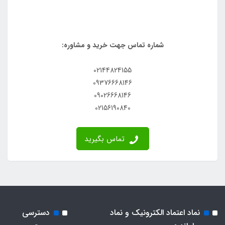
شماره تماس جهت خرید و مشاوره:
02144824155
09376668146
09026668146
02156190840
تماس بگیرید
نماد اعتماد الکترونیک و نماد
دسترسی