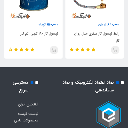
150,000
690,000
تومان
تومان
رابط کپسول گاز سفری مدل روان
کپسول گاز 190 گرمی اتم گاز
گاز
نماد اعتماد الکترونیک و نماد
دسترسی
ساماندهی
سریع
اینتکس ایران
لیست قیمت
محصولات بادی