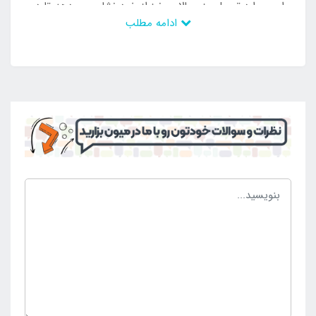
این موارد تحمل وزن بالایی نیز از خود نشان می دهد تا در
ادامه مطلب
زمان پخت و پز افراد را دچار مشکل نسازد. از این رو
محصولی بدون عیب و نقص می باشد و کامل ترین
سرشعله برای کمپینگ و کوهنوردی است که با کیفیت بالا در
اختیار افراد قرار می گیرد و سبب تشکیل طول عمر بالا را
می دهد. این محصول به صورت پیچی بر روی کپسول
استوانه ای قرار می گیرد و محکم می شود و به این ترتیب
سوخت آن نیز برای روشن شدن تامین می گردد. محصول
در حالت جمع شده تنها دارای ارتفاع پنج سانتی متری می
باشد که به نوبه خود منحصر به فرد است و برای ایجاد
شرایط به جهت درست کردن چای در هر موقعیتی بهترین
گزینه به حساب می آید. کسانی که قصد خرید سرشعله
سفری سه پر تاشو تیتانیوم برند BRS را دارند تنها می
توانند با مراجعه به
فروشگاه اصلی اینتکس ایران
خرید خود
را نهایی کرده و از آن در کمپینگ و کوهنوردی استفاده