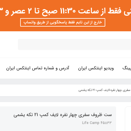
 عصر و 3 تا 8 شب امکان پذیر است
خارج از این تایم فقط پاسخگویی از طریق واتساپ
ینگ
ویدیو اینتکس ایران
آدرس و شماره تماس اینتکس ایران
چهار نفره لایف کمپ 21 تکه یشمی
ست ظروف سفری چهار نفره لایف کمپ 21 تکه یشمی
45833 Life Camp