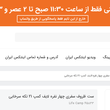
 عصر و 3 تا 8 شب امکان پذیر است
خارج از این تایم فقط پاسخگویی از طریق واتساپ
ینگ
ویدیو اینتکس ایران
آدرس و شماره تماس اینتکس ایران
چهار نفره لایف کمپ 21 تکه سرخابی
ست ظروف سفری چهار نفره لایف کمپ 21 تکه سرخابی
45833 Life Camp