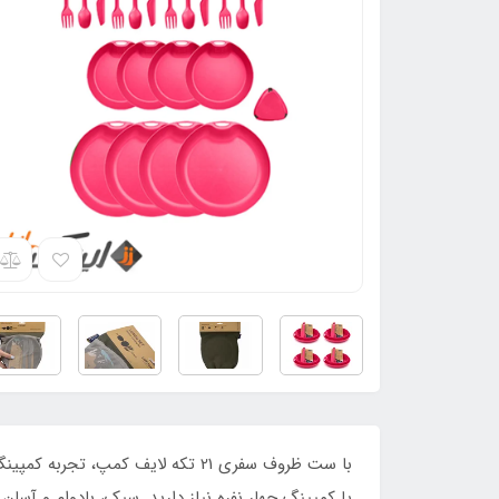
با ست ظروف سفری 21 تکه لایف کم
یا کمپینگ چهار نفره نیاز دارید. سبک، بادوام و آسان