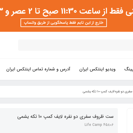
 عصر و 3 تا 8 شب امکان پذیر است
خارج از این تایم فقط پاسخگویی از طریق واتساپ
ینگ
ویدیو اینتکس ایران
آدرس و شماره تماس اینتکس ایران
دو نفره لایف کمپ 10 تکه یشمی
ست ظروف سفری دو نفره لایف کمپ 10 تکه یشمی
45806 Life Camp