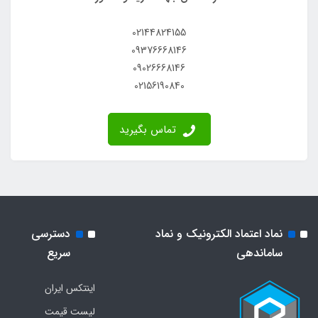
02144824155
09376668146
09026668146
02156190840
تماس بگیرید
نماد اعتماد الکترونیک و نماد
دسترسی
ساماندهی
سریع
اینتکس ایران
لیست قیمت