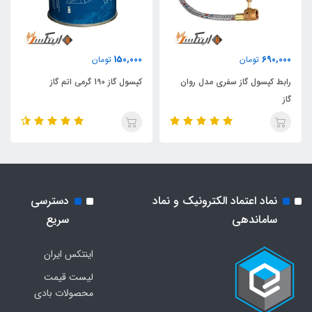
150,000
690,000
تومان
تومان
رابط کپسول گاز سفری مدل روان
کپسول گاز 190 گرمی اتم گاز
گاز
نماد اعتماد الکترونیک و نماد
دسترسی
ساماندهی
سریع
اینتکس ایران
لیست قیمت
محصولات بادی