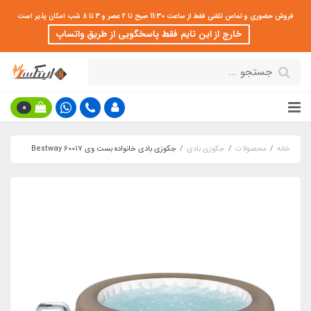
فروش حضوری و تماس تلفنی فقط از ساعت 11:30 صبح تا 2 عصر و 3 تا 8 شب امکان پذیر است
خارج از این تایم فقط پاسخگویی از طریق واتساپ
0
خانه
محصولات
جکوزی بادی
جکوزی بادی خانواده بست وی Bestway 60017