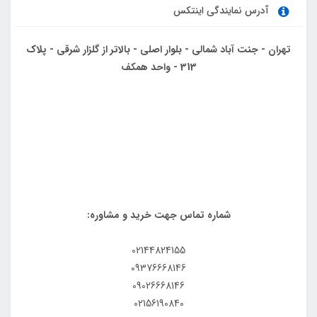
آدرس نمایندگی اینتکس
تهران - جنت آباد شمالی - بلوار اصلی - بالاتر از گلزار شرقی - پلاک
313 - واحد همکف
شماره تماس جهت خرید و مشاوره:
02144824155
09376668146
09026668146
02156190840