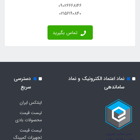
09026668146
02156190840
تماس بگیرید
نماد اعتماد الکترونیک و نماد
دسترسی
ساماندهی
سریع
اینتکس ایران
لیست قیمت
محصولات بادی
لیست قیمت
تجهیزات کمپینگ