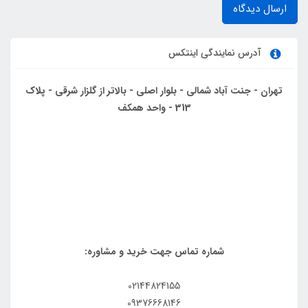
ارسال دیدگاه
آدرس نمایندگی اینتکس
تهران - جنت آباد شمالی - بلوار اصلی - بالاتر از گلزار شرقی - پلاک
313 - واحد همکف
شماره تماس جهت خرید و مشاوره:
02144824155
09376668146