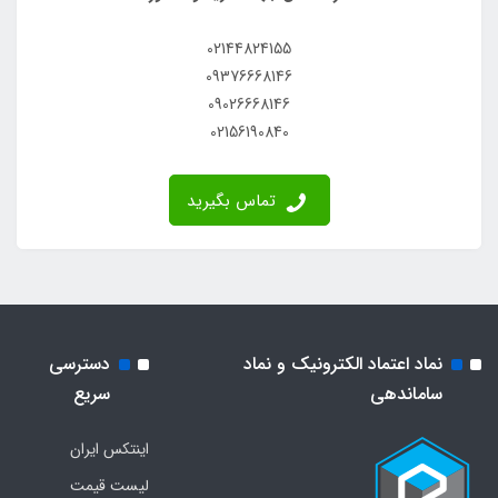
02144824155
09376668146
09026668146
02156190840
تماس بگیرید
نماد اعتماد الکترونیک و نماد
دسترسی
ساماندهی
سریع
اینتکس ایران
لیست قیمت