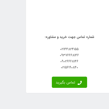
شماره تماس جهت خرید و مشاوره:
02144824155
09376668146
09026668146
02156190840
تماس بگیرید