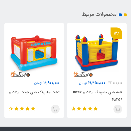
محصولات مرتبط
12٪
16,900,000
19,450,000
22,000,000
تومان
تومان
قلعه بادی جامپینگ اینتکس intex
تشک جامپینگ بادی کودک اینتکس
48259