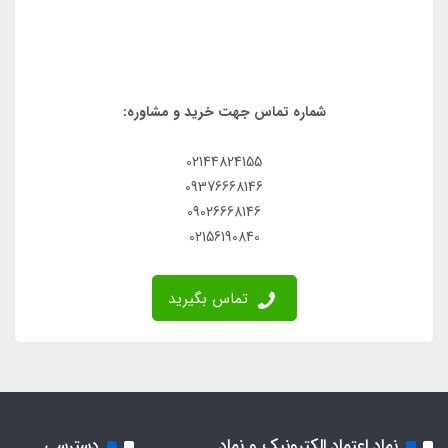
شماره تماس جهت خرید و مشاوره:
02144824155
09376668146
09026668146
02156190840
تماس بگیرید
نماد اعتماد الکترونیک و نماد
دسترسی