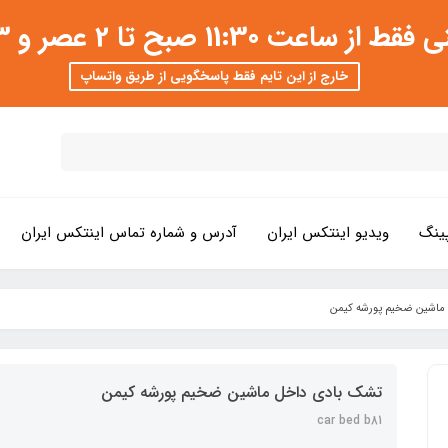
 عصر و 3 تا 8 شب امکان پذیر است
خارج از این تایم فقط پاسخگویی از طریق واتساپ
ینگ
ویدیو اینتکس ایران
آدرس و شماره تماس اینتکس ایران
ماشین ضخیم پورشه کیمن
تشک بادی داخل ماشین ضخیم پورشه کیمن
car bed b81