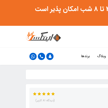
وبلاگ
برندها
(دیدگاه 81 کاربر)