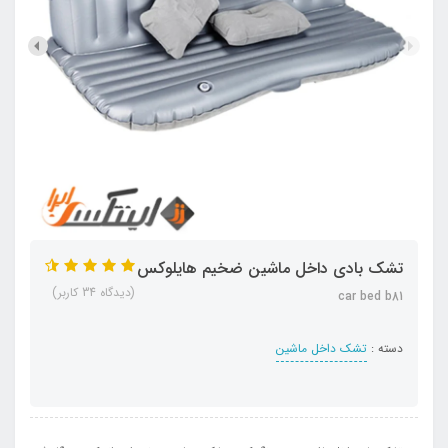
تشک بادی داخل ماشین ضخیم هایلوکس
(دیدگاه 34 کاربر)
car bed b81
دسته :
تشک داخل ماشین