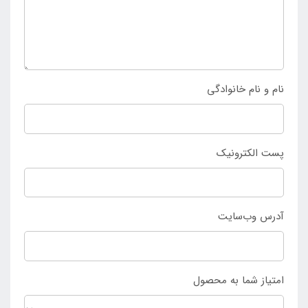
برای خرید تشک بادی داخل ماشین ضخیم سیتروئن سیلک
با ارزان ترین قیمت می توانید به سایت
اینتکس ایران
مراجعه کرده و این محصول را سفارش دهید. هم چنین می
نام و نام خانوادگی
توانید با شماره های ما در تماس باشید.
پست الکترونیک
آدرس وب‌سایت
امتیاز شما به محصول