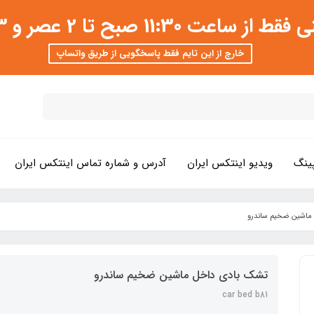
 عصر و 3 تا 8 شب امکان پذیر است
خارج از این تایم فقط پاسخگویی از طریق واتساپ
ینگ
ویدیو اینتکس ایران
آدرس و شماره تماس اینتکس ایران
ماشین ضخیم ساندرو
تشک بادی داخل ماشین ضخیم ساندرو
car bed b81