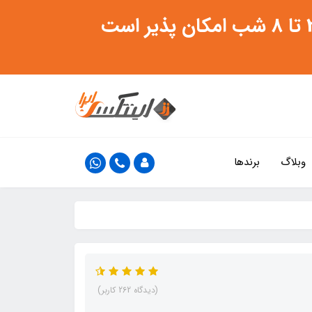
وبلاگ
برندها
(دیدگاه 262 کاربر)