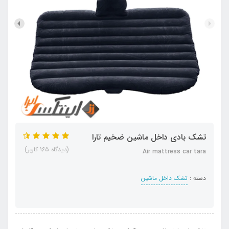
تشک بادی داخل ماشین ضخیم تارا
(دیدگاه 165 کاربر)
Air mattress car tara
دسته :
تشک داخل ماشین