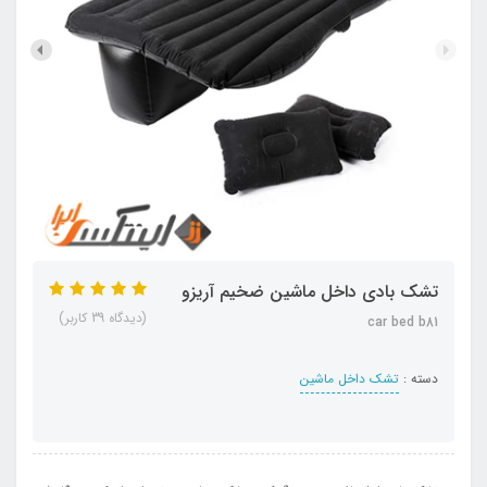
تشک بادی داخل ماشین ضخیم آریزو
(دیدگاه 39 کاربر)
car bed b81
دسته :
تشک داخل ماشین