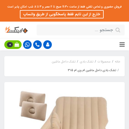
فروش حضوری و تماس تلفنی فقط از ساعت 11:30 صبح تا 2 عصر و 3 تا 8 شب امکان پذیر است
خارج از این تایم فقط پاسخگویی از طریق واتساپ
0
خانه
محصولات
تشک بادی
تشک داخل ماشین
تشک بادی داخل ماشین ام وی ام 315