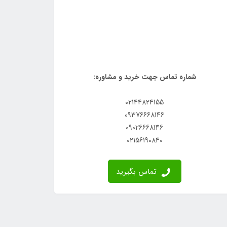
شماره تماس جهت خرید و مشاوره:
02144824155
09376668146
09026668146
02156190840
تماس بگیرید