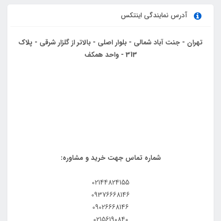
آدرس نمایندگی اینتکس
تهران - جنت آباد شمالی - بلوار اصلی - بالاتر از گلزار شرقی - پلاک
313 - واحد همکف
شماره تماس جهت خرید و مشاوره:
02144824155
09376668146
09026668146
02156190840