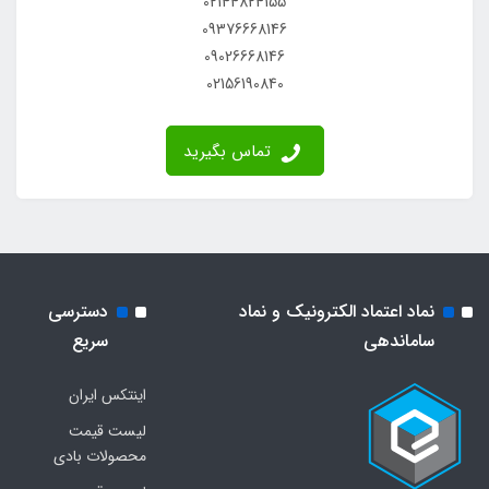
02144824155
09376668146
09026668146
02156190840
تماس بگیرید
نماد اعتماد الکترونیک و نماد
دسترسی
ساماندهی
سریع
اینتکس ایران
لیست قیمت
محصولات بادی