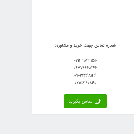
شماره تماس جهت خرید و مشاوره:
02144824155
09376668146
09026668146
02156190840
تماس بگیرید