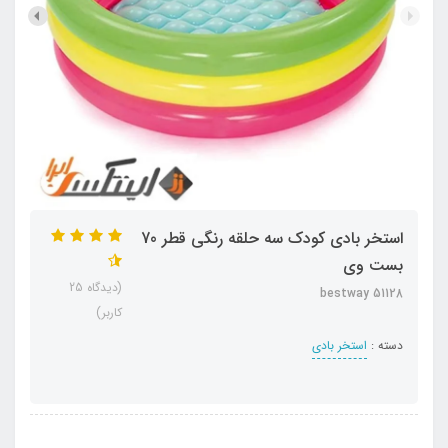
استخر بادی کودک سه حلقه رنگی قطر 70
بست وی
(دیدگاه 25
bestway 51128
کاربر)
دسته :
استخر بادی