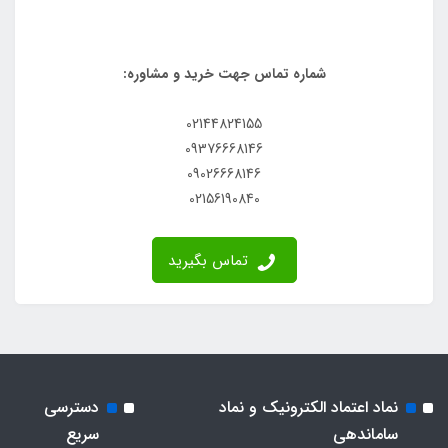
شماره تماس جهت خرید و مشاوره:
02144824155
09376668146
09026668146
02156190840
تماس بگیرید
نماد اعتماد الکترونیک و نماد
دسترسی
ساماندهی
سریع