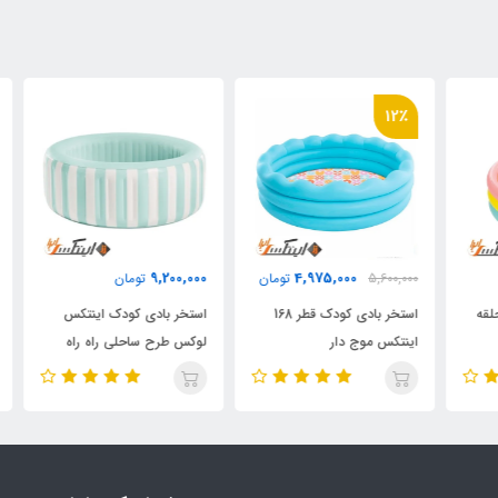
٪
12٪
9,200,000
4,975,000
5,600,000
تومان
تومان
000
ه
استخر بادی کودک قطر 168
استخر بادی کودک اینتکس
است
اینتکس موج دار
لوکس طرح ساحلی راه راه
مدل