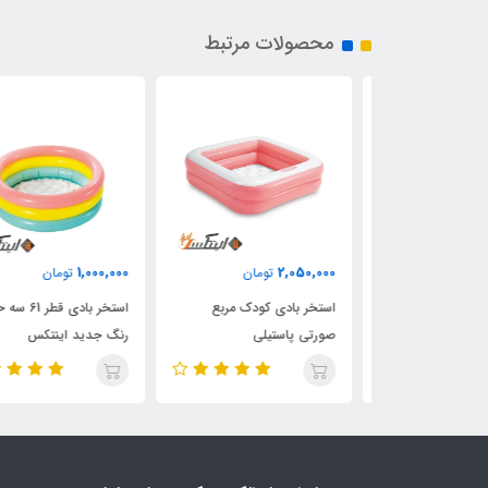
محصولات مرتبط
1,000,000
2,050,000
ان
تومان
تومان
وپ و حلقه
استخر بادی کودک مربع
استخر بادی قطر 61 سه حلق
تاره رنگی
صورتی پاستیلی
رنگ جدید اینتکس