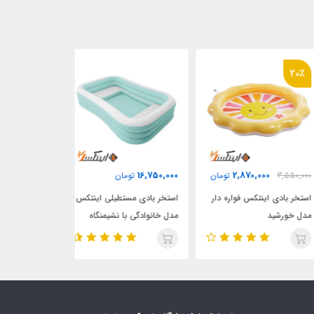
20
2,980,000
16,750,000
2,870,000
3,550,
تومان
تومان
تومان
خر بادی اینتکس فواره دار
استخر بادی مستطیلی اینتکس
استخر بادی سه 
 خورشید
مدل خانوادگی با نشیمنگاه
طرح گیلاس