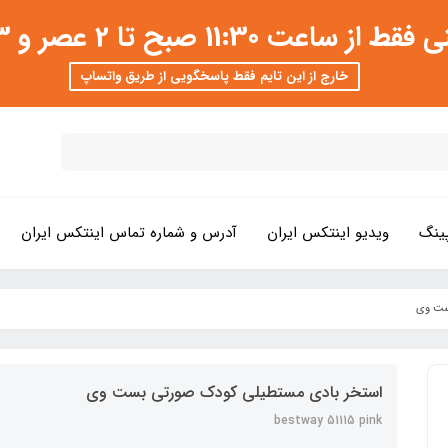
 عصر و 3 تا 8 شب امکان پذیر است
خارج از این تایم فقط پاسخگویی از طریق واتساپ
ینگ
ویدیو اینتکس ایران
آدرس و شماره تماس اینتکس ایران
ست وی
استخر بادی مستطیلی کودک صورتی بست وی
bestway 51115 pink