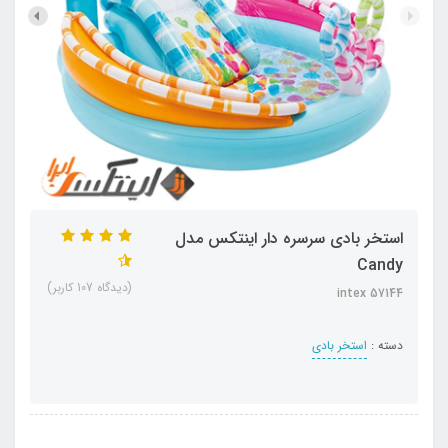
استخر بادی سرسره دار اینتکس مدل
Candy
(دیدگاه 107 کاربر)
intex 57144
دسته :
استخر بادی