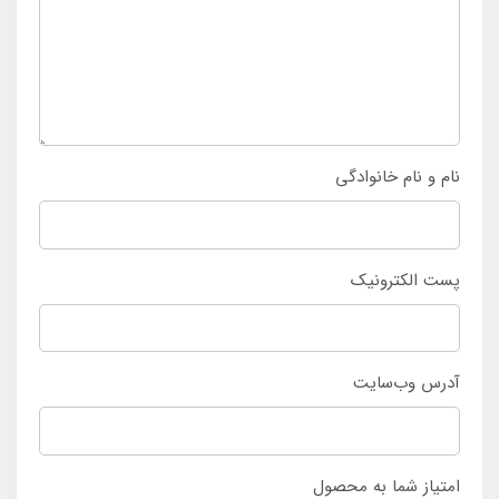
باز و محیط هایی مانند حیاط های بزرگ و باغ و ویلا نصب
می شود و در اختیار کودکان برای ایجاد تفریحات آبی مهیج
دست جمعی انتخاب می گردد. به منظور خرید آسان استخر
بادی سرسره دار اینتکس مدل Candy با ظاهری خاص و
منحصر به فرد و با مزیت های گفته شده تنها می توان به
نام و نام خانوادگی
نمایندگی مرکزی اینتکس ایران
مراجعه کرد تا محصول را
سفارش داده و خرید را نهایی نمود.
پست الکترونیک
آدرس وب‌سایت
امتیاز شما به محصول