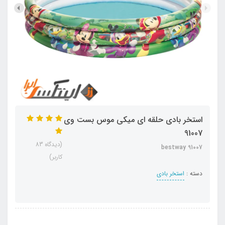
استخر بادی حلقه ای میکی موس بست وی
91007
(دیدگاه 83
bestway 91007
کاربر)
دسته :
استخر بادی