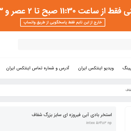
 عصر و 3 تا 8 شب امکان پذیر است
خارج از این تایم فقط پاسخگویی از طریق واتساپ
ینگ
ویدیو اینتکس ایران
آدرس و شماره تماس اینتکس ایران
فاف
استخر بادی آبی فیروزه ای سایز بزرگ شفاف
intex 56483 np