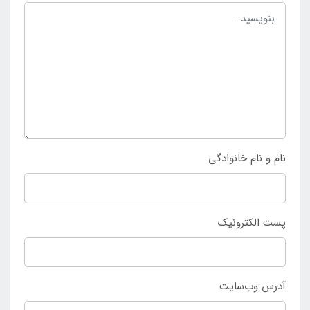
حضور در فضای باز با داشتن پمپ باد های مختلف آن را
راه اندازی کرد و در نهایت امکان داشتن تفریحات آبی را
مهیا کرد. کسانی که به دنبال انتخاب و خرید استخر ایزی
ست پیش ساخته کوچک قطر 183 بست وی می باشند می
توانند به
فروشگاه اینتکس ایران
مراجعه کرده و محصول را
وارد سبد خرید خود سازند و از آن لذت ببرند.
نام و نام خانوادگی
پست الکترونیک
آدرس وب‌سایت