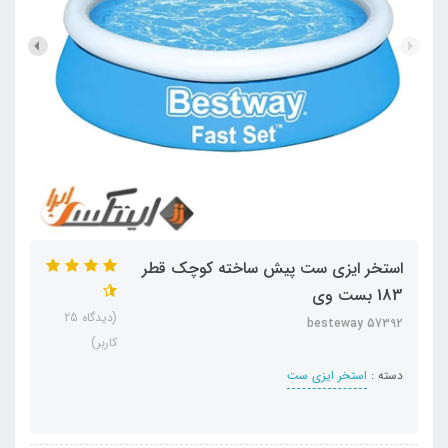
استخر ایزی ست پیش ساخته کوچک قطر
183 بست وی
(دیدگاه 25
besteway 57392
کاربر)
دسته :
استخر ایزی ست