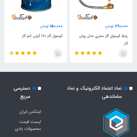
150,000
690,000
تومان
تومان
رابط کپسول گاز سفری مدل روان
کپسول گاز 190 گرمی اتم گاز
گاز
نماد اعتماد الکترونیک و نماد
دسترسی
ساماندهی
سریع
اینتکس ایران
لیست قیمت
محصولات بادی